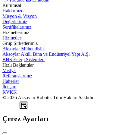
Kurumsal
Hakkımızda
Misyon & Vizyon
Değerlerimiz
Sertifikalarımız
Hizmetlerimiz
Hizmetler
Grup Şirketlerimiz
Aksoylar Mühendislik
Aksoylar Akıllı Bina ve Endüstriyel Yapı A.Ş.
BHS Enerji Sistemleri
Hızlı Bağlantılar
Medya
Referanslarımız
Haberler
İletişim
KVKK
© 2026 Aksoylar Robotik Tüm Hakları Saklıdır
WEB
TASARIM
Çerez Ayarları