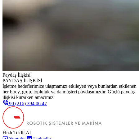
Paydaş İlişkisi
PAYDAŞ İLİŞKİSİ
İşletme hedeflerimize ulaşmamızı etkileyen veya bunlardan etkilenen
her birey, grup, topluluk ya da müşteri paydaşımızdır. Güçlü paydaş
ilişkisi kurarken amacımız
90 (216) 394 06 47
Hızlı Teklif Al
Youtube
Linkedin